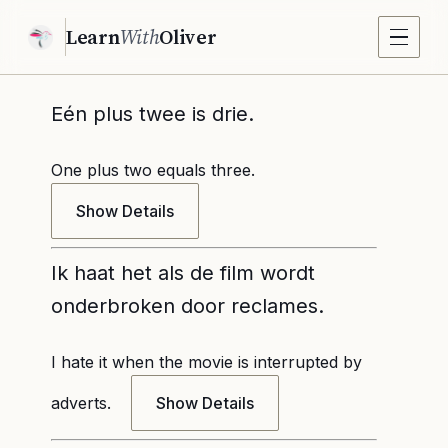
Learn
With
Oliver
Eén plus twee is drie.
One plus two equals three.
Show Details
Ik haat het als de film wordt
onderbroken door reclames.
I hate it when the movie is interrupted by
adverts.
Show Details