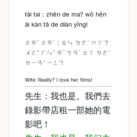
tài tai：zhēn de ma? wǒ hěn
ài kàn tā de diàn yǐng!
ㄊㄞˋ ㄊㄞ˙：ㄓㄣ ㄉㄜ˙ ㄇㄚ˙?
ㄨㄛˇ ㄏㄣˇ ㄞˋ ㄎㄢˋ ㄊㄚ ㄉㄜ˙
ㄉㄧㄢˋ ㄧㄥˇ!
Wife: Really? I love her films!
先生：我也是。我們去
錄影帶店租一部她的電
影吧！