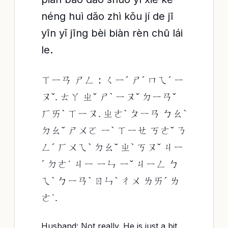
néng huì dǎo zhì kǒu jí de jī
yīn yǐ jīng bèi biàn rèn chū lái
le.
ㄒㄧㄢ ㄕㄥ：ㄑㄧˊ ㄕˊ ㄇㄟˊ ㄧ
ㄡˇ. ㄊㄚ ㄓˇ ㄕˋ ㄧㄡˇ ㄉㄧㄢˇ
ㄏㄞˋ ㄒㄧㄡ. ㄓㄜˋ ㄆㄧㄢ ㄅㄠˋ
ㄉㄠˇ ㄕㄨㄛ ㄧˋ ㄒㄧㄝ ㄎㄜˇ ㄋ
ㄥˊ ㄏㄨㄟˋ ㄉㄠˇ ㄓˋ ㄎㄡˇ ㄐㄧ
ˊ ㄉㄜ˙ ㄐㄧ ㄧㄣ ㄧˇ ㄐㄧㄥ ㄅ
ㄟˋ ㄅㄧㄢˋ ㄖㄣˋ ㄔㄨ ㄌㄞˊ ㄌ
ㄜ˙.
Husband: Not really. He is just a bit