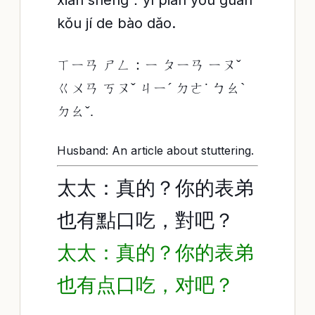
xiān shēng：yī piān yǒu guān
kǒu jí de bào dǎo.
ㄒㄧㄢ ㄕㄥ：ㄧ ㄆㄧㄢ ㄧㄡˇ
ㄍㄨㄢ ㄎㄡˇ ㄐㄧˊ ㄉㄜ˙ ㄅㄠˋ
ㄉㄠˇ.
Husband: An article about stuttering.
太太：真的？你的表弟
也有點口吃，對吧？
太太：真的？你的表弟
也有点口吃，对吧？