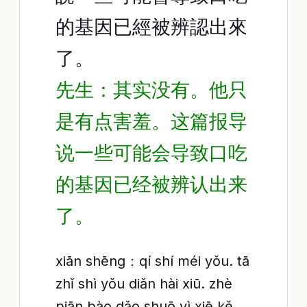
的基因已經被辨認出來
了。
先生：其实没有。他只
是有点害羞。这篇报导
说一些可能会导致口吃
的基因已经被辨认出来
了。
xiān shēng：qí shí méi yǒu. tā
zhǐ shì yǒu diǎn hài xiū. zhè
piān bào dǎo shuō yì xiē kě