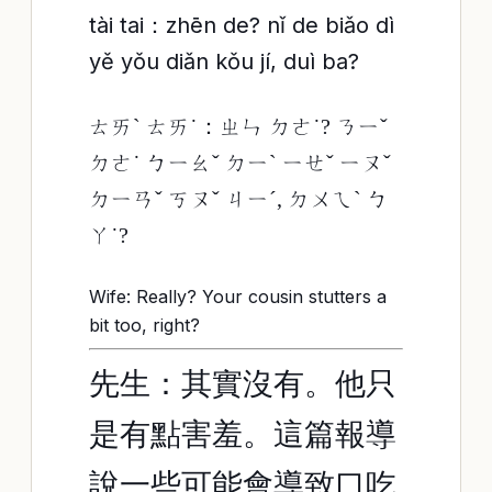
tài tai：zhēn de? nǐ de biǎo dì
yě yǒu diǎn kǒu jí, duì ba?
ㄊㄞˋ ㄊㄞ˙：ㄓㄣ ㄉㄜ˙? ㄋㄧˇ
ㄉㄜ˙ ㄅㄧㄠˇ ㄉㄧˋ ㄧㄝˇ ㄧㄡˇ
ㄉㄧㄢˇ ㄎㄡˇ ㄐㄧˊ, ㄉㄨㄟˋ ㄅ
ㄚ˙?
Wife: Really? Your cousin stutters a
bit too, right?
先生：其實沒有。他只
是有點害羞。這篇報導
說一些可能會導致口吃