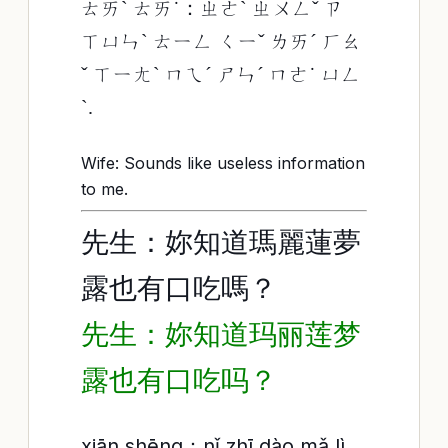
ㄊㄞˋ ㄊㄞ˙：ㄓㄜˋ ㄓㄨㄥˇ ㄗ
ㄒㄩㄣˋ ㄊㄧㄥ ㄑㄧˇ ㄌㄞˊ ㄏㄠ
ˇ ㄒㄧㄤˋ ㄇㄟˊ ㄕㄣˊ ㄇㄜ˙ ㄩㄥ
ˋ.
Wife: Sounds like useless information
to me.
先生：妳知道瑪麗蓮夢
露也有口吃嗎？
先生：妳知道玛丽莲梦
露也有口吃吗？
xiān shēng：nǐ zhī dào mǎ lì