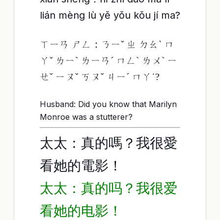
lián mèng lù yě yǒu kǒu jí ma?
ㄒㄧㄢ ㄕㄥ：ㄋㄧˇ ㄓ ㄉㄠˋ ㄇ
ㄚˇ ㄌㄧˋ ㄌㄧㄢˊ ㄇㄥˋ ㄌㄨˋ ㄧ
ㄝˇ ㄧㄡˇ ㄎㄡˇ ㄐㄧˊ ㄇㄚ˙?
Husband: Did you know that Marilyn
Monroe was a stutterer?
太太：真的嗎？我很愛
看她的電影！
太太：真的吗？我很爱
看她的电影！