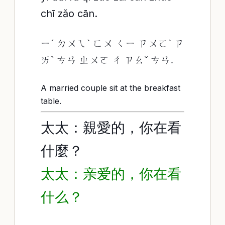
chī zǎo cān.
ㄧˊ ㄉㄨㄟˋ ㄈㄨ ㄑㄧ ㄗㄨㄛˋ ㄗ
ㄞˋ ㄘㄢ ㄓㄨㄛ ㄔ ㄗㄠˇ ㄘㄢ.
A married couple sit at the breakfast
table.
太太：親愛的，你在看
什麼？
太太：亲爱的，你在看
什么？