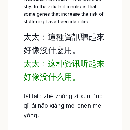
shy. In the article it mentions that
some genes that increase the risk of
stuttering have been identified.
太太：這種資訊聽起來
好像沒什麼用。
太太：这种资讯听起来
好像没什么用。
tài tai：zhè zhǒng zī xùn tīng
qǐ lái hǎo xiàng méi shén me
yòng.