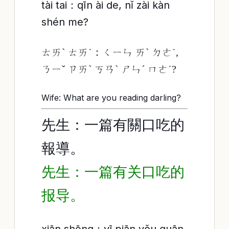
tài tai：qīn ài de, nǐ zài kàn
shén me?
ㄊㄞˋ ㄊㄞ˙：ㄑㄧㄣ ㄞˋ ㄉㄜ˙,
ㄋㄧˇ ㄗㄞˋ ㄎㄢˋ ㄕㄣˊ ㄇㄜ˙?
Wife: What are you reading darling?
先生：一篇有關口吃的
報導。
先生：一篇有关口吃的
报导。