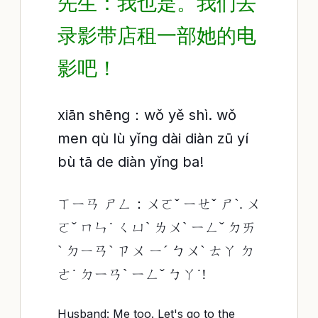
先生：我也是。我们去
录影带店租一部她的电
影吧！
xiān shēng：wǒ yě shì. wǒ
men qù lù yǐng dài diàn zū yí
bù tā de diàn yǐng ba!
ㄒㄧㄢ ㄕㄥ：ㄨㄛˇ ㄧㄝˇ ㄕˋ. ㄨ
ㄛˇ ㄇㄣ˙ ㄑㄩˋ ㄌㄨˋ ㄧㄥˇ ㄉㄞ
ˋ ㄉㄧㄢˋ ㄗㄨ ㄧˊ ㄅㄨˋ ㄊㄚ ㄉ
ㄜ˙ ㄉㄧㄢˋ ㄧㄥˇ ㄅㄚ˙!
Husband: Me too. Let's go to the