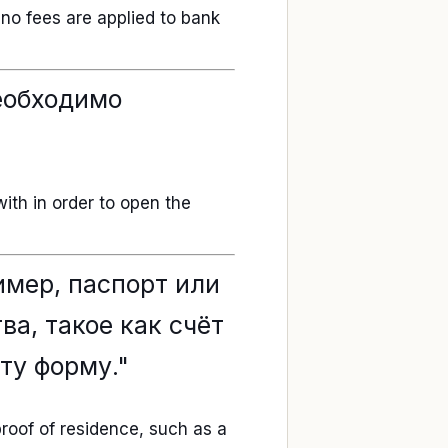
 no fees are applied to bank
еобходимо
with in order to open the
имер, паспорт или
а, такое как счёт
ту форму."
proof of residence, such as a