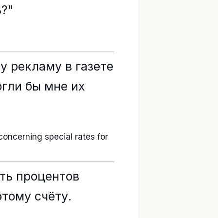
ь?"
у рекламу в газете
огли бы мне их
concerning special rates for
ть процентов
этому счёту.