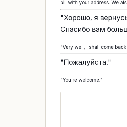
bill with your address. We al
"Хорошо, я вернус
Спасибо вам больш
"Very well, I shall come bac
"Пожалуйста."
"You're welcome."