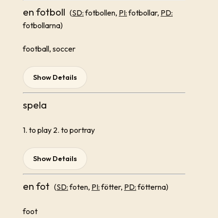
en fotboll
(
SD:
fotbollen,
PI:
fotbollar,
PD:
fotbollarna)
football, soccer
Show Details
spela
1. to play 2. to portray
Show Details
en fot
(
SD:
foten,
PI:
fötter,
PD:
fötterna)
foot