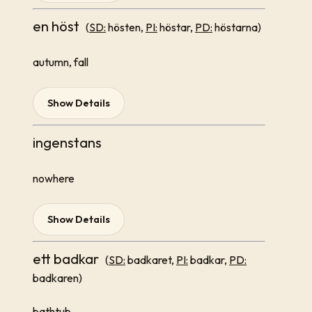
en höst
(
SD:
hösten,
PI:
höstar,
PD:
höstarna)
autumn, fall
Show Details
ingenstans
nowhere
Show Details
ett badkar
(
SD:
badkaret,
PI:
badkar,
PD:
badkaren)
bathtub