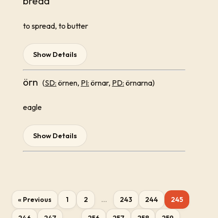
breda
to spread, to butter
Show Details
örn
(
SD:
örnen,
PI:
örnar,
PD:
örnarna)
eagle
Show Details
« Previous
1
2
...
243
244
245