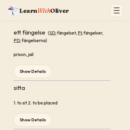
Learn
With
Oliver
ett fängelse
(
SD:
fängelset,
PI:
fängelser,
PD:
fängelserna)
prison, jail
Show Details
sitta
1. to sit 2. to be placed
Show Details