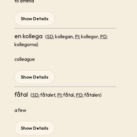
to attend
Show Details
en kollega
(
SD:
kollegan,
PI:
kollegor,
PD:
kollegorna)
colleague
Show Details
fåtal
(
SD:
fåtalet,
PI:
fåtal,
PD:
fåtalen)
a few
Show Details