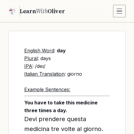
Learn
With
Oliver
English Word
:
day
Plural
: days
IPA
: /deɪ/
Italian Translation
: giorno
Example Sentences:
You have to take this medicine
three times a day.
Devi prendere questa
medicina tre volte al giorno.