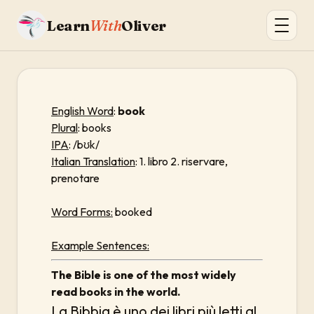
Learn
With
Oliver
English Word
:
book
Plural
: books
IPA
: /bʊk/
Italian Translation
: 1. libro 2. riservare,
prenotare
Word Forms:
booked
Example Sentences:
The Bible is one of the most widely
read books in the world.
La Bibbia è uno dei libri più letti al