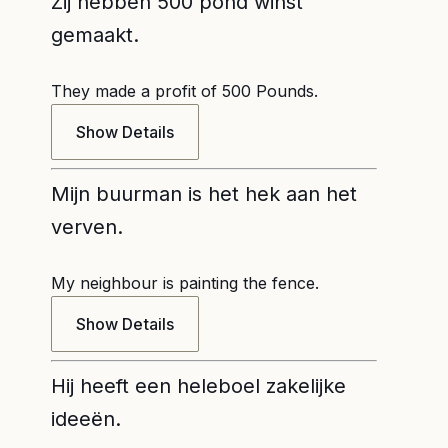
Zij hebben 500 pond winst
gemaakt.
They made a profit of 500 Pounds.
Show Details
Mijn buurman is het hek aan het
verven.
My neighbour is painting the fence.
Show Details
Hij heeft een heleboel zakelijke
ideeën.