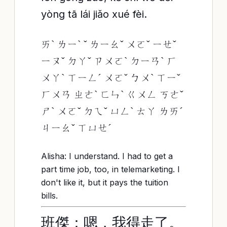
yòng tā lái jiǎo xué fèi.
ㄞˋ ㄌㄧˋ ˇ ㄌㄧㄠˇ ㄨㄛˇ ㄧㄝˇ
ㄧㄡˇ ㄉㄚˇ ㄗㄨㄛˋ ㄉㄧㄢˋ ㄏ
ㄨㄚˋ ㄒㄧㄥˊ ㄨㄛˇ ㄅㄨˋ ㄒㄧˇ
ㄏㄨㄢ ㄓㄜˋ ㄈㄣˋ ㄍㄨㄥ ㄎㄜˇ
ㄕˋ ㄨㄛˇ ㄉㄟˇ ㄩㄥˋ ㄊㄚ ㄌㄞˊ
ㄐㄧㄠˇ ㄒㄩㄝˊ
Alisha: I understand. I had to get a
part time job, too, in telemarketing. I
don't like it, but it pays the tuition
bills.
班傑：嗯，我得走了。