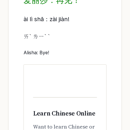
爱丽莎：再见！
ài lì shā：zài jiàn!
ㄞˋ ㄌㄧˋ ˋ
Alisha: Bye!
Learn Chinese Online
Want to learn Chinese or