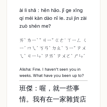
ài lì shā：hěn hǎo. jǐ ge xīng
qí méi kàn dào nǐ le. zuì jìn zài
zuò shén me?
ㄞˋ ㄌㄧˋ ˇ ㄐㄧˇ ㄍㄜ˙ ㄒㄧㄥ ㄑ
ㄧˊ ㄇㄟˊ ㄎㄢˋ ㄉㄠˋ ㄋㄧˇ ㄗㄨ
ㄟˋ ㄐㄧㄣˋ ㄗㄞˋ ㄗㄨㄛˋ ㄕㄣˊ
Alisha: Fine. I haven't seen you in
weeks. What have you been up to?
班傑：喔，就一些事
情。我有在一家雜貨店