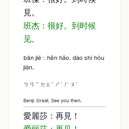
見。
班杰：很好。到时候
见。
bān jié：hěn hǎo. dào shí hòu
jiàn.
ㄅㄢ ˇ ㄉㄠˋ ㄕˊ ㄏㄡˋ
Benji: Great. See you then.
愛麗莎：再見！