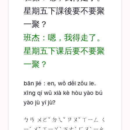
星期五下課後要不要聚
一聚？
班杰：嗯，我得走了。
星期五下课后要不要聚
一聚？
bān jié：en, wǒ děi zǒu le.
xīng qí wǔ xià kè hòu yào bú
yào jù yí jù?
ㄅㄢ ㄨㄛˇ ㄉㄟˇ ㄗㄡˇ ㄒㄧㄥ ㄑ
ㄧˊ ㄨˇ ㄒㄧㄚˋ ㄎㄜˋ ㄏㄡˋ ㄧㄠ