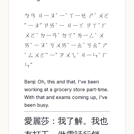
ㄅㄢ ㄐㄧㄡˋ ㄧˋ ㄒㄧㄝ ㄕˋ ㄨㄛ
ˇ ㄧㄡˇ ㄗㄞˋ ㄧ ㄐㄧㄚ ㄗㄚˊ ㄏ
ㄨㄛˋ ㄉㄧㄢˋ ㄉㄚˇ ㄌㄧㄥˋ ㄨ
ㄞˋ ㄧㄡˋ ㄎㄨㄞˋ ㄧㄠˋ ㄎㄠˇ ㄕ
ˋ ㄙㄨㄛˇ ㄧˇ ㄗㄨㄟˋ ㄐㄧㄣˋ ㄏ
ㄣˇ
Benji: Oh, this and that. I've been
working at a grocery store part-time.
With that and exams coming up, I've
been busy.
愛麗莎：我了解。我也