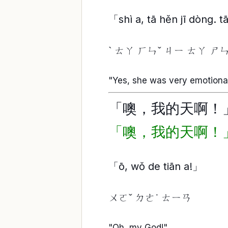
「shì a, tā hěn jī dòng. t
ˋ ㄊㄚ ㄏㄣˇ ㄐㄧ ㄊㄚ ㄕㄣ
"Yes, she was very emotional
「噢，我的天啊！
「噢，我的天啊！
「ō, wǒ de tiān a!」
ㄨㄛˇ ㄉㄜ˙ ㄊㄧㄢ
"Oh, my God!"