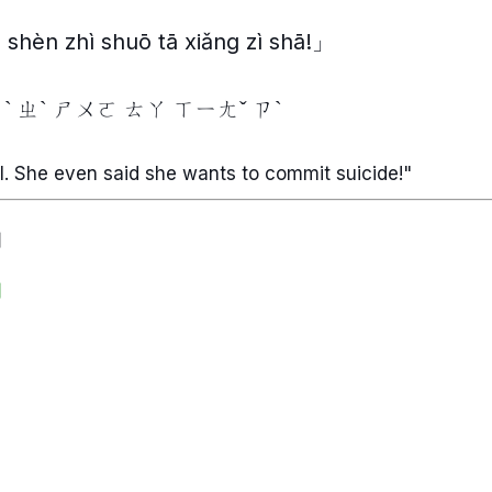
ā shèn zhì shuō tā xiǎng zì shā!」
ˋ ㄓˋ ㄕㄨㄛ ㄊㄚ ㄒㄧㄤˇ ㄗˋ
. She even said she wants to commit suicide!"
」
」