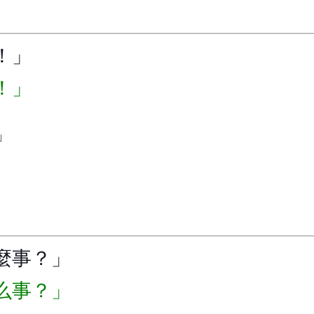
！」
！」
!」
麼事？」
么事？」