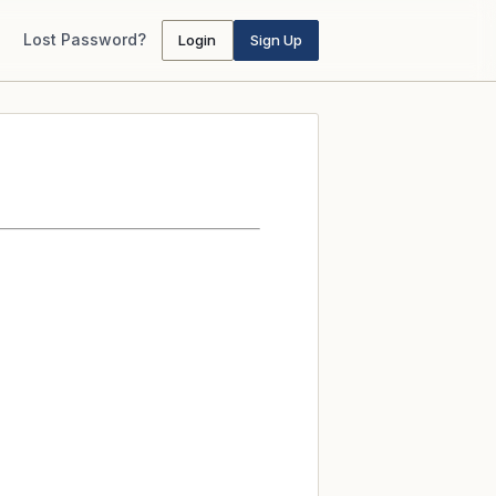
Lost Password?
Login
Sign Up