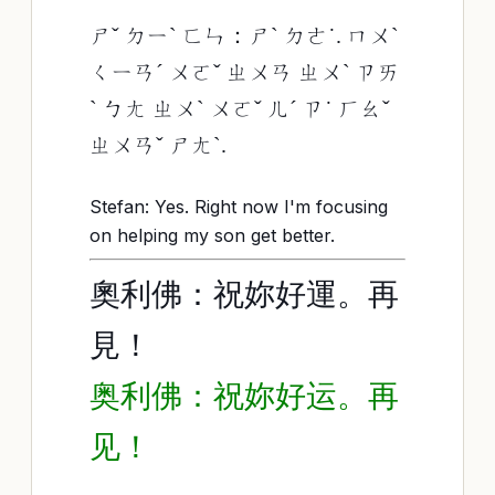
ㄕˇ ㄉㄧˋ ㄈㄣ：ㄕˋ ㄉㄜ˙. ㄇㄨˋ
ㄑㄧㄢˊ ㄨㄛˇ ㄓㄨㄢ ㄓㄨˋ ㄗㄞ
ˋ ㄅㄤ ㄓㄨˋ ㄨㄛˇ ㄦˊ ㄗ˙ ㄏㄠˇ
ㄓㄨㄢˇ ㄕㄤˋ.
Stefan: Yes. Right now I'm focusing
on helping my son get better.
奧利佛：祝妳好運。再
見！
奥利佛：祝妳好运。再
见！