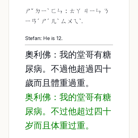
ㄕˇ ㄉㄧˋ ㄈㄣ：ㄊㄚ ㄐㄧㄣ ㄋ
ㄧㄢˊ ㄕˊ ㄦˋ ㄙㄨㄟˋ.
Stefan: He is 12.
奧利佛：我的堂哥有糖
尿病。不過他超過四十
歲而且體重過重。
奥利佛：我的堂哥有糖
尿病。不过他超过四十
岁而且体重过重。