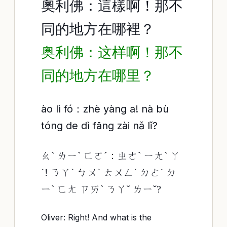
奧利佛：這樣啊！那不
同的地方在哪裡？
奥利佛：这样啊！那不
同的地方在哪里？
ào lì fó：zhè yàng a! nà bù
tóng de dì fāng zài nǎ lǐ?
ㄠˋ ㄌㄧˋ ㄈㄛˊ：ㄓㄜˋ ㄧㄤˋ ㄚ
˙! ㄋㄚˋ ㄅㄨˋ ㄊㄨㄥˊ ㄉㄜ˙ ㄉ
ㄧˋ ㄈㄤ ㄗㄞˋ ㄋㄚˇ ㄌㄧˇ?
Oliver: Right! And what is the