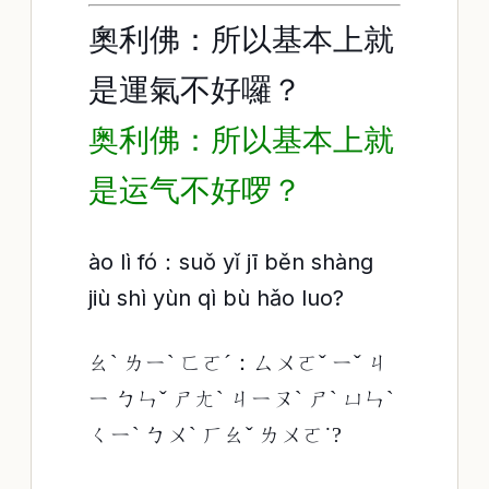
奧利佛：所以基本上就
是運氣不好囉？
奥利佛：所以基本上就
是运气不好啰？
ào lì fó：suǒ yǐ jī běn shàng
jiù shì yùn qì bù hǎo luo?
ㄠˋ ㄌㄧˋ ㄈㄛˊ：ㄙㄨㄛˇ ㄧˇ ㄐ
ㄧ ㄅㄣˇ ㄕㄤˋ ㄐㄧㄡˋ ㄕˋ ㄩㄣˋ
ㄑㄧˋ ㄅㄨˋ ㄏㄠˇ ㄌㄨㄛ˙?