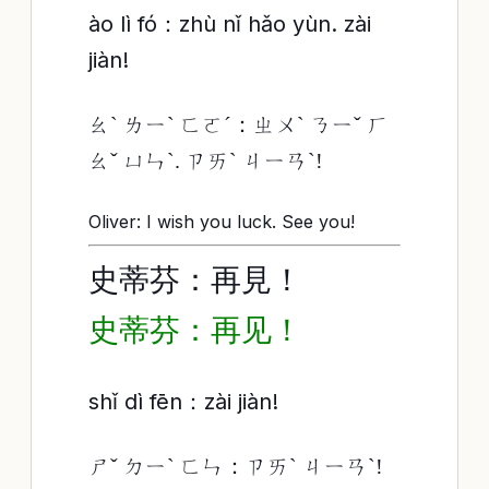
ào lì fó：zhù nǐ hǎo yùn. zài
jiàn!
ㄠˋ ㄌㄧˋ ㄈㄛˊ：ㄓㄨˋ ㄋㄧˇ ㄏ
ㄠˇ ㄩㄣˋ. ㄗㄞˋ ㄐㄧㄢˋ!
Oliver: I wish you luck. See you!
史蒂芬：再見！
史蒂芬：再见！
shǐ dì fēn：zài jiàn!
ㄕˇ ㄉㄧˋ ㄈㄣ：ㄗㄞˋ ㄐㄧㄢˋ!