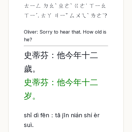
ㄊㄧㄥ ㄉㄠˋ ㄓㄜˋ ㄍㄜ˙ ㄒㄧㄠ
ㄒㄧˊ. ㄊㄚ ㄐㄧˇ ㄙㄨㄟˋ ㄌㄜ˙?
Oliver: Sorry to hear that. How old is
he?
史蒂芬：他今年十二
歲。
史蒂芬：他今年十二
岁。
shǐ dì fēn：tā jīn nián shí èr
suì.