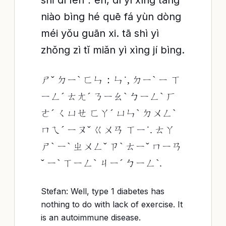
shǐ dì fēn：en, dì yī xíng táng
niào bìng hé quē fá yùn dòng
méi yǒu guān xi. tā shì yì
zhǒng zì tǐ miǎn yì xìng jí bìng.
ㄕˇ ㄉㄧˋ ㄈㄣ：ㄣ˙, ㄉㄧˋ ㄧ ㄒ
ㄧㄥˊ ㄊㄤˊ ㄋㄧㄠˋ ㄅㄧㄥˋ ㄏ
ㄜˊ ㄑㄩㄝ ㄈㄚˊ ㄩㄣˋ ㄉㄨㄥˋ
ㄇㄟˊ ㄧㄡˇ ㄍㄨㄢ ㄒㄧ˙. ㄊㄚ
ㄕˋ ㄧˋ ㄓㄨㄥˇ ㄗˋ ㄊㄧˇ ㄇㄧㄢ
ˇ ㄧˋ ㄒㄧㄥˋ ㄐㄧˊ ㄅㄧㄥˋ.
Stefan: Well, type 1 diabetes has
nothing to do with lack of exercise. It
is an autoimmune disease.