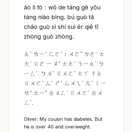
ào lì fó：wǒ de táng gē yǒu
táng niào bìng. bú guò tā
chāo guò sì shí suì ér qiě tǐ
zhòng guò zhòng.
ㄠˋ ㄌㄧˋ ㄈㄛˊ：ㄨㄛˇ ㄉㄜ˙ ㄊ
ㄤˊ ㄍㄜ ㄧㄡˇ ㄊㄤˊ ㄋㄧㄠˋ ㄅ
ㄧㄥˋ. ㄅㄨˊ ㄍㄨㄛˋ ㄊㄚ ㄔㄠ
ㄍㄨㄛˋ ㄙˋ ㄕˊ ㄙㄨㄟˋ ㄦˊ ㄑㄧ
ㄝˇ ㄊㄧˇ ㄓㄨㄥˋ ㄍㄨㄛˋ ㄓㄨ
ㄥˋ.
Oliver: My cousin has diabetes. But
he is over 40 and overweight.