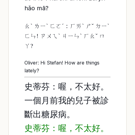
hǎo mā?
ㄠˋ ㄌㄧˋ ㄈㄛˊ：ㄏㄞˋ ㄕˇ ㄉㄧˋ
ㄈㄣ! ㄗㄨㄟˋ ㄐㄧㄣˋ ㄏㄠˇ ㄇ
ㄚ?
Oliver: Hi Stefan! How are things
lately?
史蒂芬：喔，不太好。
一個月前我的兒子被診
斷出糖尿病。
史蒂芬：喔，不太好。