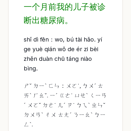
一个月前我的儿子被诊
断出糖尿病。
shǐ dì fēn：wo, bú tài hǎo. yí
ge yuè qián wǒ de ér zi bèi
zhěn duàn chū táng niào
bìng.
ㄕˇ ㄉㄧˋ ㄈㄣ：ㄨㄛ˙, ㄅㄨˊ ㄊ
ㄞˋ ㄏㄠˇ. ㄧˊ ㄍㄜ˙ ㄩㄝˋ ㄑㄧㄢ
ˊ ㄨㄛˇ ㄉㄜ˙ ㄦˊ ㄗ˙ ㄅㄟˋ ㄓㄣˇ
ㄉㄨㄢˋ ㄔㄨ ㄊㄤˊ ㄋㄧㄠˋ ㄅㄧ
ㄥˋ.