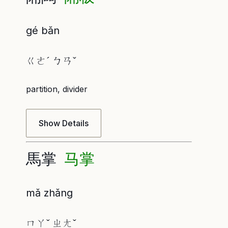
gé bǎn
ㄍㄜˊ ㄅㄢˇ
partition, divider
Show Details
馬掌
马掌
mǎ zhǎng
ㄇㄚˇ ㄓㄤˇ