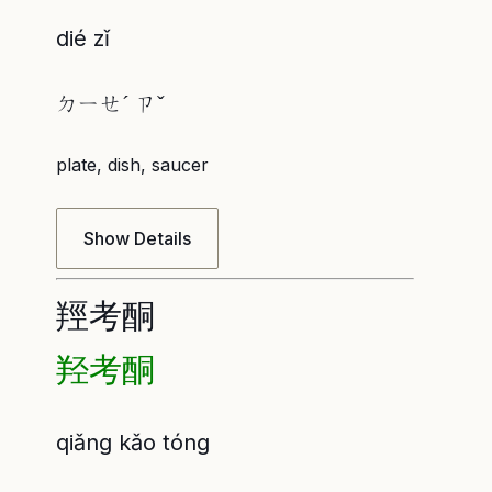
dié zǐ
ㄉㄧㄝˊ ㄗˇ
plate, dish, saucer
Show Details
羥考酮
羟考酮
qiǎng kǎo tóng