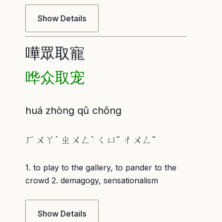
Show Details
嘩眾取寵
哗众取宠
huá zhòng qǔ chǒng
ㄏㄨㄚˊ ㄓㄨㄥˋ ㄑㄩˇ ㄔㄨㄥˇ
1. to play to the gallery, to pander to the
crowd 2. demagogy, sensationalism
Show Details