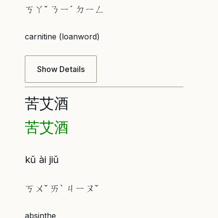
ㄎㄚˇ ㄋㄧˊ ㄉㄧㄥ
carnitine (loanword)
Show Details
苦艾酒
苦艾酒
kǔ ài jiǔ
ㄎㄨˇ ㄞˋ ㄐㄧㄡˇ
absinthe