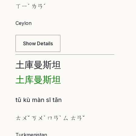
ㄒㄧˊ ㄌㄢˊ
Ceylon
Show Details
土庫曼斯坦
土库曼斯坦
tǔ kù màn sī tǎn
ㄊㄨˇ ㄎㄨˋ ㄇㄢˋ ㄙ ㄊㄢˇ
Turkmenistan