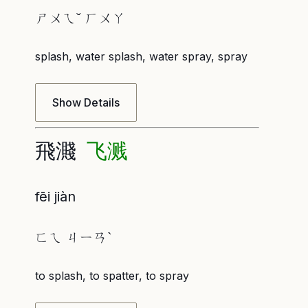
ㄕㄨㄟˇ ㄏㄨㄚ
splash, water splash, water spray, spray
Show Details
飛濺
飞溅
fēi jiàn
ㄈㄟ ㄐㄧㄢˋ
to splash, to spatter, to spray