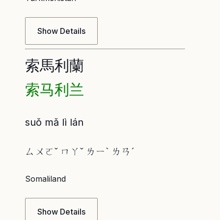
Show Details
索馬利蘭
索马利兰
suǒ mǎ lì lán
ㄙㄨㄛˇ ㄇㄚˇ ㄌㄧˋ ㄌㄢˊ
Somaliland
Show Details