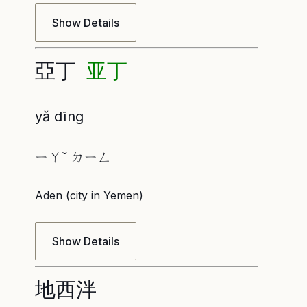
Show Details
亞丁
亚丁
yǎ dīng
ㄧㄚˇ ㄉㄧㄥ
Aden (city in Yemen)
Show Details
地西泮