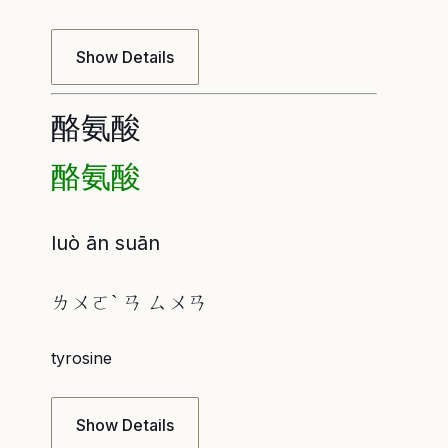
Show Details
酪氨酸
酪氨酸
luò ān suān
ㄌㄨㄛˋ ㄢ ㄙㄨㄢ
tyrosine
Show Details