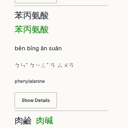
苯丙氨酸
苯丙氨酸
běn bǐng ān suān
ㄅㄣˇ ㄅㄧㄥˇ ㄢ ㄙㄨㄢ
phenylalanine
Show Details
肉鹼
肉碱