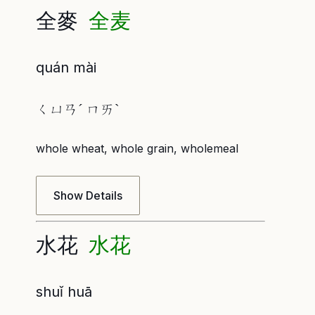
全麥
全麦
quán mài
ㄑㄩㄢˊ ㄇㄞˋ
whole wheat, whole grain, wholemeal
Show Details
水花
水花
shuǐ huā