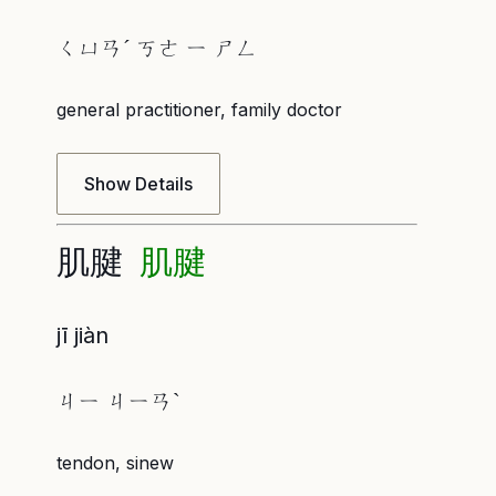
ㄑㄩㄢˊ ㄎㄜ ㄧ ㄕㄥ
general practitioner, family doctor
Show Details
肌腱
肌腱
jī jiàn
ㄐㄧ ㄐㄧㄢˋ
tendon, sinew