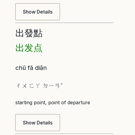
Show Details
出發點
出发点
chū fā diǎn
ㄔㄨ ㄈㄚ ㄉㄧㄢˇ
starting point, point of departure
Show Details