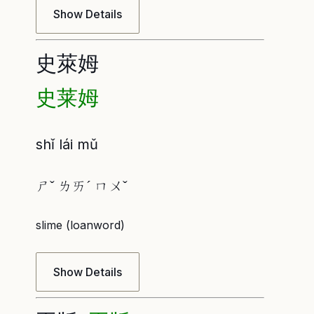
Show Details
史萊姆
史莱姆
shǐ lái mǔ
ㄕˇ ㄌㄞˊ ㄇㄨˇ
slime (loanword)
Show Details