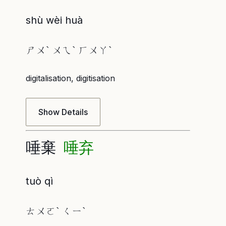
shù wèi huà
ㄕㄨˋ ㄨㄟˋ ㄏㄨㄚˋ
digitalisation, digitisation
Show Details
唾棄
唾弃
tuò qì
ㄊㄨㄛˋ ㄑㄧˋ