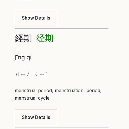
Show Details
經期
经期
jīng qí
ㄐㄧㄥ ㄑㄧˊ
menstrual period, menstruation, period,
menstrual cycle
Show Details