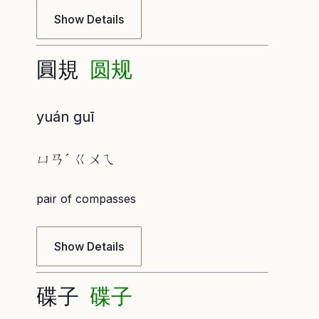
Show Details
圓規
圆规
yuán guī
ㄩㄢˊ ㄍㄨㄟ
pair of compasses
Show Details
碟子
碟子