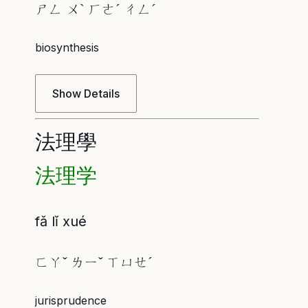
ㄕㄥ ㄨˋ ㄏㄜˊ ㄔㄥˊ
biosynthesis
Show Details
法理學
法理学
fǎ lǐ xué
ㄈㄚˇ ㄌㄧˇ ㄒㄩㄝˊ
jurisprudence