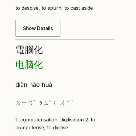
to despise, to spurn, to cast aside
Show Details
電腦化
电脑化
diàn nǎo huà
ㄉㄧㄢˋ ㄋㄠˇ ㄏㄨㄚˋ
1. computerisation, digitisation 2. to
computerise, to digitise