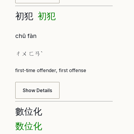
初犯
初犯
chū fàn
ㄔㄨ ㄈㄢˋ
first-time offender, first offense
Show Details
數位化
数位化