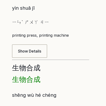
yìn shuā jī
ㄧㄣˋ ㄕㄨㄚ ㄐㄧ
printing press, printing machine
Show Details
生物合成
生物合成
shēng wù hé chéng