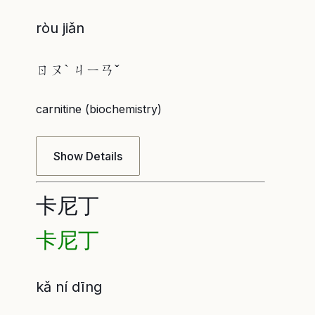
ròu jiǎn
ㄖㄡˋ ㄐㄧㄢˇ
carnitine (biochemistry)
Show Details
卡尼丁
卡尼丁
kǎ ní dīng