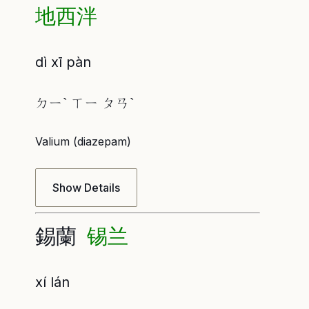
地西泮
dì xī pàn
ㄉㄧˋ ㄒㄧ ㄆㄢˋ
Valium (diazepam)
Show Details
錫蘭
锡兰
xí lán