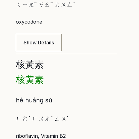
ㄑㄧㄤˇ ㄎㄠˇ ㄊㄨㄥˊ
oxycodone
Show Details
核黃素
核黄素
hé huáng sù
ㄏㄜˊ ㄏㄨㄤˊ ㄙㄨˋ
riboflavin, Vitamin B2