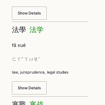
Show Details
法學
法学
fǎ xué
ㄈㄚˇ ㄒㄩㄝˊ
law, jurisprudence, legal studies
Show Details
寒戰
寒战