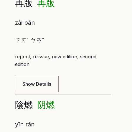
再版
再版
zài bǎn
ㄗㄞˋ ㄅㄢˇ
reprint, reissue, new edition, second
edition
Show Details
陰燃
阴燃
yīn rán