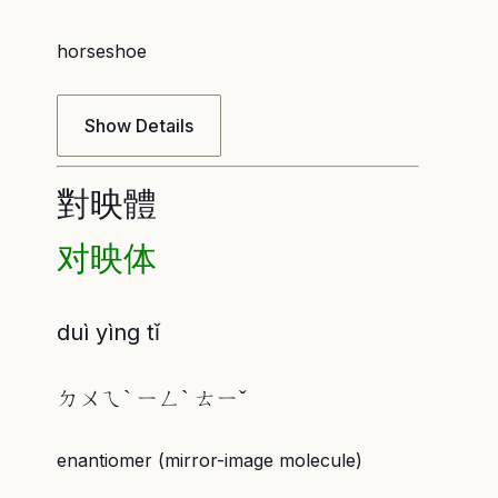
horseshoe
Show Details
對映體
对映体
duì yìng tǐ
ㄉㄨㄟˋ ㄧㄥˋ ㄊㄧˇ
enantiomer (mirror-image molecule)