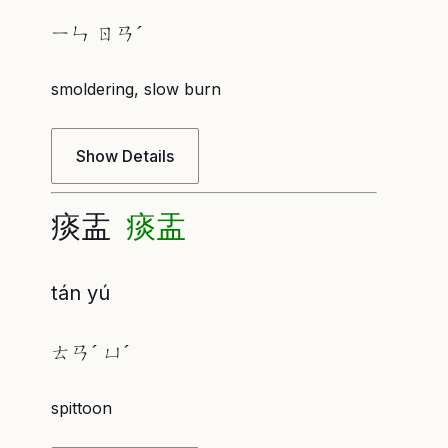
ㄧㄣ ㄖㄢˊ
smoldering, slow burn
Show Details
痰盂
痰盂
tán yú
ㄊㄢˊ ㄩˊ
spittoon