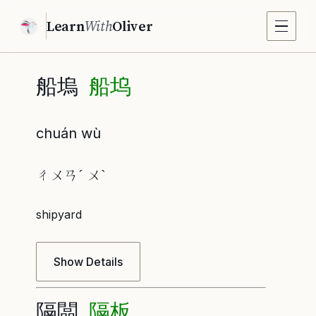
Learn
With
Oliver
船塢
船坞
chuán wù
ㄔㄨㄢˊ ㄨˋ
shipyard
Show Details
隔闆
隔板