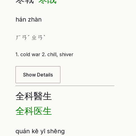
hán zhàn
ㄏㄢˊ ㄓㄢˋ
1. cold war 2. chill, shiver
Show Details
全科醫生
全科医生
quán kē yī shēng